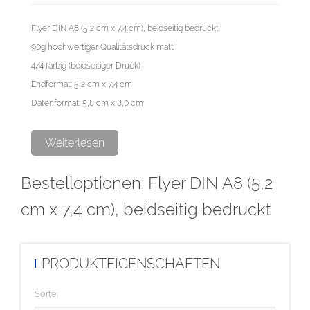
Flyer DIN A8 (5,2 cm x 7,4 cm), beidseitig bedruckt
90g hochwertiger Qualitätsdruck matt
4/4 farbig (beidseitiger Druck)
Endformat: 5,2 cm x 7,4 cm
Datenformat: 5,8 cm x 8,0 cm
Diese Auflage wird im hochwertigen Digitaldruck produziert.
Weiterlesen
Bestelloptionen: Flyer DIN A8 (5,2
cm x 7,4 cm), beidseitig bedruckt
PRODUKTEIGENSCHAFTEN
Sorte: