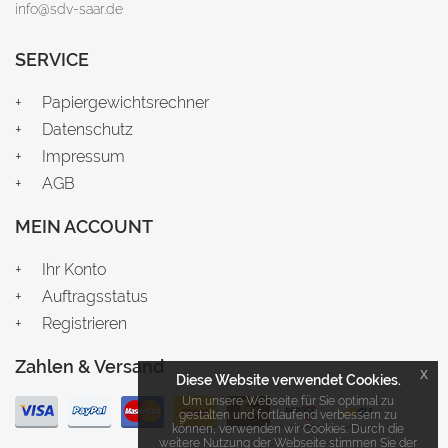
info@sdv-saar.de
SERVICE
Papiergewichtsrechner
Datenschutz
Impressum
AGB
MEIN ACCOUNT
Ihr Konto
Auftragsstatus
Registrieren
Zahlen & Versand
x
Diese Website verwendet Cookies.
Um unsere Webseite für Sie optimal zu
gestalten und fortlaufend verbessern zu
können, verwenden wir Cookies. Durch die
weitere Nutzung der Webseite stimmen Sie der