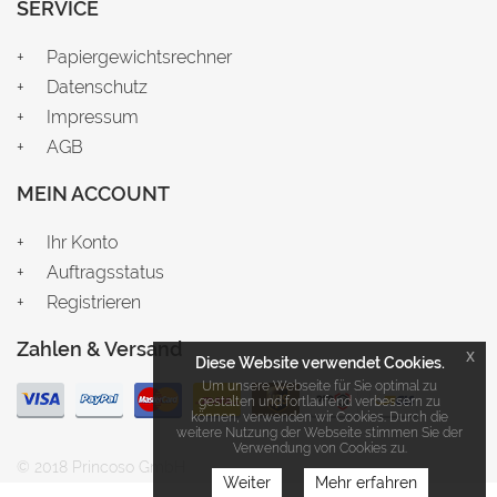
SERVICE
Papiergewichtsrechner
Datenschutz
Impressum
AGB
MEIN ACCOUNT
Ihr Konto
Auftragsstatus
Registrieren
Zahlen & Versand
x
Diese Website verwendet Cookies.
Um unsere Webseite für Sie optimal zu
gestalten und fortlaufend verbessern zu
können, verwenden wir Cookies. Durch die
weitere Nutzung der Webseite stimmen Sie der
Verwendung von Cookies zu.
© 2018 Princoso GmbH
Weiter
Mehr erfahren